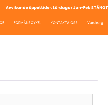
Avvikande öppettider: Lördagar Jan-Feb STÄNGT
ICE
FÖRMÅNSCYKEL
KONTAKTA OSS
Varukorg