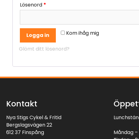
Lösenord
*
Kom ihåg mig
Logga in
Glömt ditt lösenord?
Kontakt
Öppet
Nya Stigs Cykel & Fritid
Lunchstäng
Bergslagsvägen 22
612 37 Finspång
Måndag – 