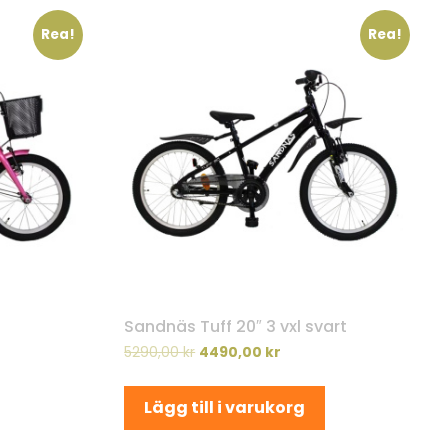
Rea!
Rea!
Sandnäs Tuff 20″ 3 vxl svart
5290,00
kr
4490,00
kr
Lägg till i varukorg