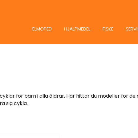
ELMOPED
HJÄLPMEDEL
FISKE
SERV
rncyklar för barn i alla åldrar. Här hittar du modeller för 
a sig cykla.