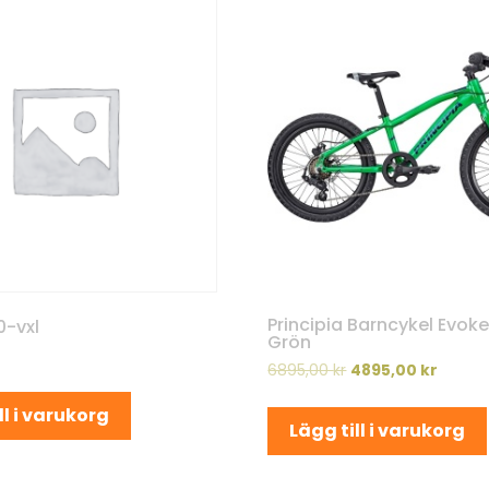
Principia Barncykel Evoke
0-vxl
Grön
6895,00
kr
4895,00
kr
ll i varukorg
Lägg till i varukorg