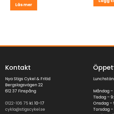
Lägg ti
Läs mer
Kontakt
Öppet
Nya Stigs Cykel & Fritid
Lunchstäng
Bergslagsvägen 22
612 37 Finspång
Måndag – 
Tisdag – 9
0122-106 75
kl. 10-17
Onsdag – 9
cykla@stigscykel.se
Torsdag – 