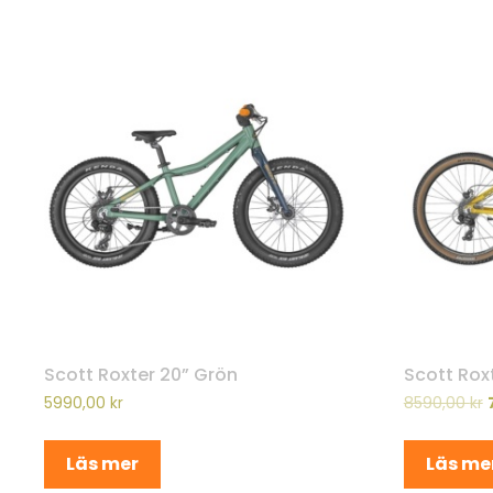
Scott Roxter 20” Grön
Scott Roxt
5990,00
kr
8590,00
kr
Läs mer
Läs me