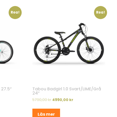
Rea!
Rea!
 27.5”
Tabou Badgirl 1.0 Svart/LIME/Grå
24”
5790,00
kr
4990,00
kr
Läs mer