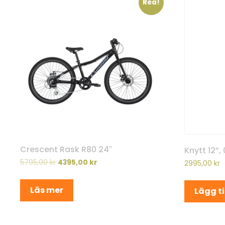
Rea!
Crescent Rask R80 24″
Knytt 12”, 
5795,00
kr
4395,00
kr
2995,00
kr
Läs mer
Lägg ti