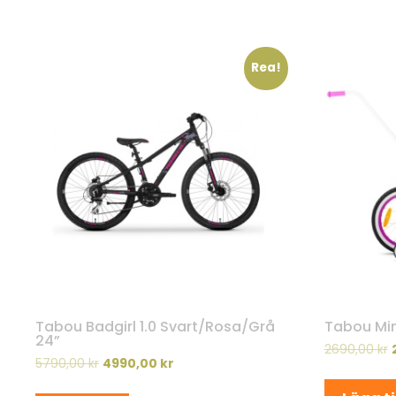
Rea!
Tabou Badgirl 1.0 Svart/Rosa/Grå
Tabou Mini
24”
2690,00
kr
5790,00
kr
4990,00
kr