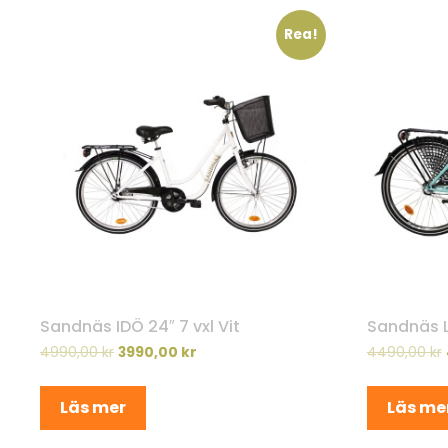
Rea!
Sandnäs IDÖ 24″ 7 vxl Vit
Sandnäs Li
4990,00
kr
3990,00
kr
4490,00
kr
Läs mer
Läs me