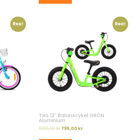
Rea!
Rea!
Tws 12″ Balanscykel GRÖN
Aluminium
1099,00
kr
795,00
kr