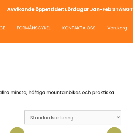
Avvikande öppettider: Lördagar Jan-Feb STÄNGT
ICE
FÖRMÅNSCYKEL
KONTAKTA OSS
Varukorg
de allra minsta, häftiga mountainbikes och praktiska