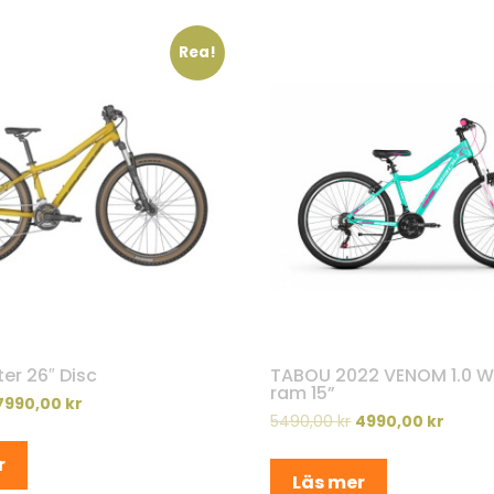
Rea!
er 26″ Disc
TABOU 2022 VENOM 1.0 W
ram 15”
7990,00
kr
5490,00
kr
4990,00
kr
r
Läs mer