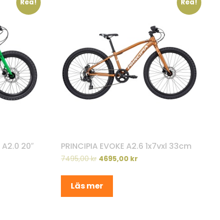
Rea!
Rea!
 A2.0 20″
PRINCIPIA EVOKE A2.6 1x7vxl 33cm
7495,00
kr
4695,00
kr
Läs mer