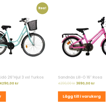
Rea!
dö 26″Hjul 3 vxl Turkos
Sandnäs Lill-Ö 16″ Rosa
4290,00
kr
4290,00
kr
3690,00
kr
r
Lägg till i varukorg