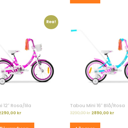
Rea!
 12″ Rosa/lila
Tabou Mini 16″ Blå/Rosa
2290,00
kr
3290,00
kr
2890,00
kr