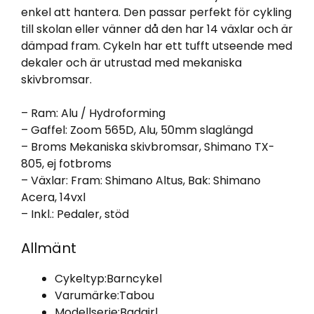
enkel att hantera. Den passar perfekt för cykling
till skolan eller vänner då den har 14 växlar och är
dämpad fram. Cykeln har ett tufft utseende med
dekaler och är utrustad med mekaniska
skivbromsar.
– Ram: Alu / Hydroforming
– Gaffel: Zoom 565D, Alu, 50mm slaglängd
– Broms Mekaniska skivbromsar, Shimano TX-
805, ej fotbroms
– Växlar: Fram: Shimano Altus, Bak: Shimano
Acera, 14vxl
– Inkl.: Pedaler, stöd
Allmänt
Cykeltyp:
Barncykel
Varumärke:
Tabou
Modellserie:
Badgirl