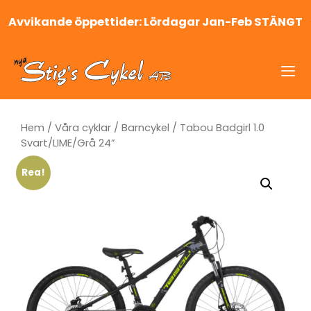
Hoppa
Avvikande öppettider: Lördagar Jan-Feb STÄNGT
till
innehåll
Me
Hem
/
Våra cyklar
/
Barncykel
/ Tabou Badgirl 1.0
Svart/LIME/Grå 24”
Rea!