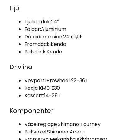
Hjul
Hjulstorlek:
24″
Fälgar:
Aluminium
Däckdimension:
24 x 1,95
Framdäck:
Kenda
Bakdäck:
Kenda
Drivlina
Vevparti:
Prowheel 22-36T
Kedja:
KMC Z30
Kassett:
14-28T
Komponenter
Växelreglage:
Shimano Tourney
Bakväxel:
Shimano Acera
Bromstyp:
Mekaniska skivbromsar