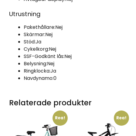
Utrustning
Pakethållare:
Nej
Skärmar:
Nej
Stöd:
Ja
Cykelkorg:
Nej
SSF-Godkänt lås:
Nej
Belysning:
Nej
Ringklocka:
Ja
Navdynamo:
0
Relaterade produkter
Rea!
Rea!