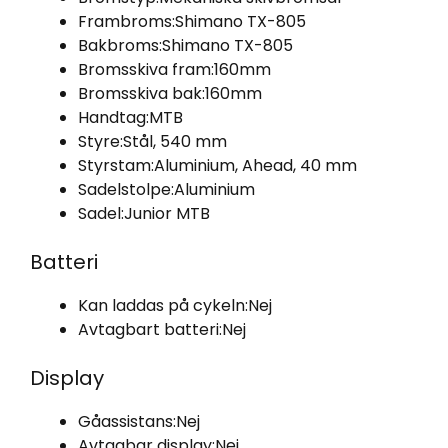
Frambroms:
Shimano TX-805
Bakbroms:
Shimano TX-805
Bromsskiva fram:
160mm
Bromsskiva bak:
160mm
Handtag:
MTB
Styre:
Stål, 540 mm
Styrstam:
Aluminium, Ahead, 40 mm
Sadelstolpe:
Aluminium
Sadel:
Junior MTB
Batteri
Kan laddas på cykeln:
Nej
Avtagbart batteri:
Nej
Display
Gåassistans:
Nej
Avtagbar display:
Nej