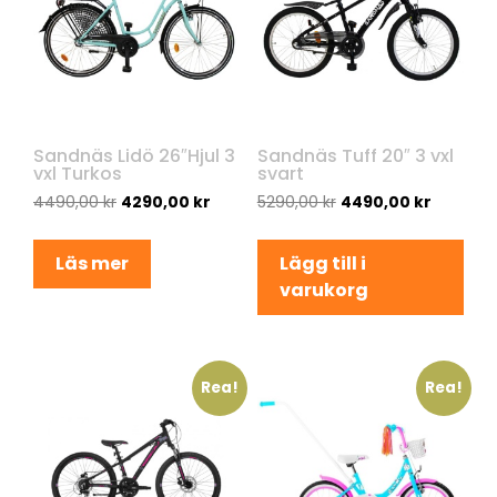
Sandnäs Lidö 26″Hjul 3
Sandnäs Tuff 20″ 3 vxl
vxl Turkos
svart
4490,00
kr
4290,00
kr
5290,00
kr
4490,00
kr
Läs mer
Lägg till i
varukorg
Rea!
Rea!