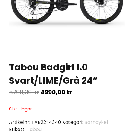
Tabou Badgirl 1.0
Svart/LIME/Grå 24”
5790,00
kr
4990,00
kr
Slut i lager
Artikelnr:
TAB22-4340
Kategori:
Barncykel
Etikett:
Tabou