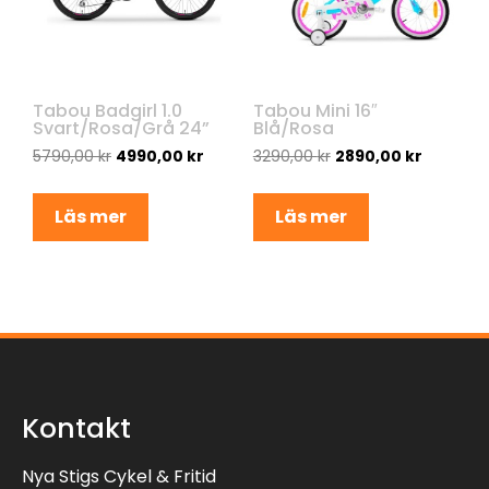
Tabou Badgirl 1.0
Tabou Mini 16″
Svart/Rosa/Grå 24”
Blå/Rosa
5790,00
kr
4990,00
kr
3290,00
kr
2890,00
kr
Läs mer
Läs mer
Kontakt
Nya Stigs Cykel & Fritid