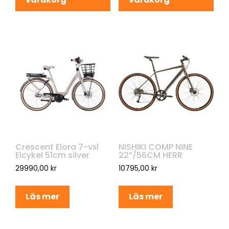
Crescent Elora 7-vxl
NISHIKI COMP NINE
Elcykel 51cm silver
22”/56CM HERR
29990,00
kr
10795,00
kr
Läs mer
Läs mer