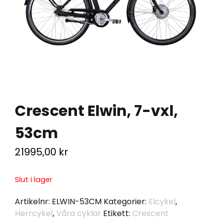
Crescent Elwin, 7-vxl,
53cm
21995,00
kr
Slut i lager
Artikelnr:
ELWIN-53CM
Kategorier:
Elcykel
,
Herrcykel
,
Våra cyklar
Etikett:
Crescent