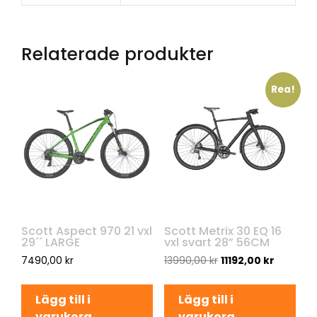
Relaterade produkter
Rea!
Scott Aspect 970 21 vxl
Scott Metrix 30 EQ 16
29´´ LARGE
vxl svart 28” 56CM
7490,00
kr
13990,00
kr
11192,00
kr
Lägg till i
Lägg till i
varukorg
varukorg