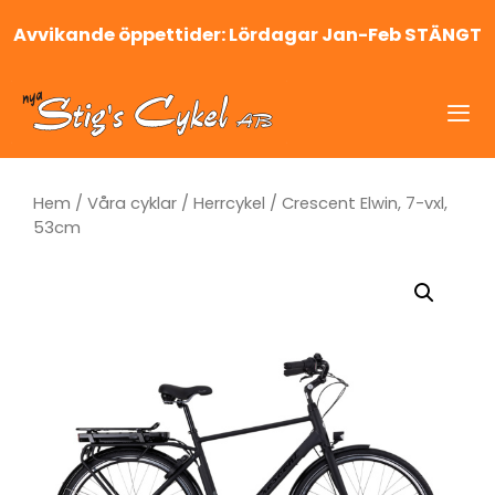
Hoppa
Avvikande öppettider: Lördagar Jan-Feb STÄNGT
till
innehåll
Me
Hem
/
Våra cyklar
/
Herrcykel
/ Crescent Elwin, 7-vxl,
53cm