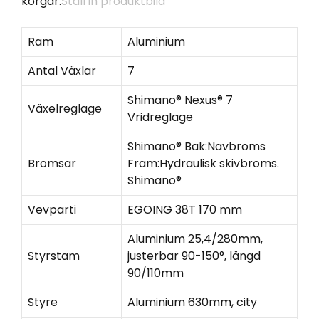
korgar.
Ställ in produktbild
Ram
Aluminium
Antal Växlar
7
Shimano® Nexus® 7
Växelreglage
Vridreglage
Shimano® Bak:Navbroms
Bromsar
Fram:Hydraulisk skivbroms.
Shimano®
Vevparti
EGOING 38T 170 mm
Aluminium 25,4/280mm,
Styrstam
justerbar 90-150°, längd
90/110mm
Styre
Aluminium 630mm, city