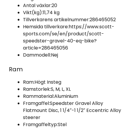
Antal växlar:
20
Vikt(kg):
11,74 kg
Tillverkarens artikelnummer:
286465052
Hemsida tillverkare:
https://www.scott-
sports.com/se/en/product/scott-
speedster-gravel-40-eq-bike?
article=286465056
Dammodell:
Nej
Ram
Ram:
Högt Insteg
Ramstorlek:
S, M, L, XL
Rammaterial:
Aluminium
Framgaffel:
Speedster Gravel Alloy
Flatmount Disc, 1 1/4″-1 1/2″ Eccentric Alloy
steerer
Framgaffeltyp:
Stel