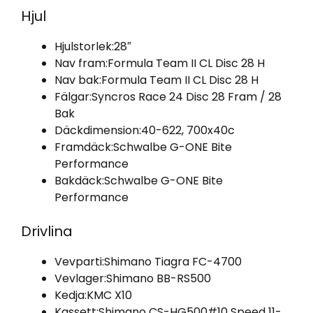
Hjul
Hjulstorlek:
28″
Nav fram:
Formula Team II CL Disc 28 H
Nav bak:
Formula Team II CL Disc 28 H
Fälgar:
Syncros Race 24 Disc 28 Fram / 28
Bak
Däckdimension:
40-622, 700x40c
Framdäck:
Schwalbe G-ONE Bite
Performance
Bakdäck:
Schwalbe G-ONE Bite
Performance
Drivlina
Vevparti:
Shimano Tiagra FC-4700
Vevlager:
Shimano BB-RS500
Kedja:
KMC X10
Kassett:
Shimano CS-HG500#10 Speed 11-