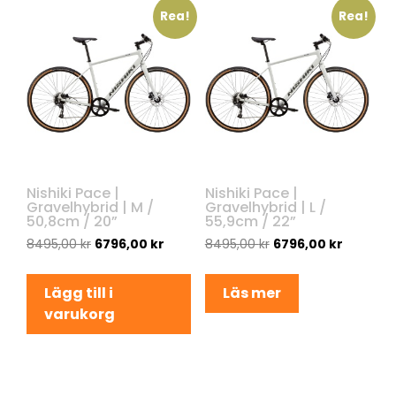
Rea!
Rea!
Nishiki Pace |
Nishiki Pace |
Gravelhybrid | M /
Gravelhybrid | L /
50,8cm / 20”
55,9cm / 22”
8495,00
kr
6796,00
kr
8495,00
kr
6796,00
kr
Lägg till i
Läs mer
varukorg