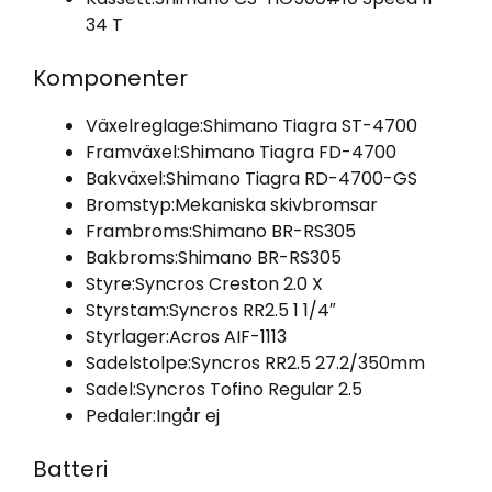
34 T
Komponenter
Växelreglage:
Shimano Tiagra ST-4700
Framväxel:
Shimano Tiagra FD-4700
Bakväxel:
Shimano Tiagra RD-4700-GS
Bromstyp:
Mekaniska skivbromsar
Frambroms:
Shimano BR-RS305
Bakbroms:
Shimano BR-RS305
Styre:
Syncros Creston 2.0 X
Styrstam:
Syncros RR2.5 1 1/4″
Styrlager:
Acros AIF-1113
Sadelstolpe:
Syncros RR2.5 27.2/350mm
Sadel:
Syncros Tofino Regular 2.5
Pedaler:
Ingår ej
Batteri