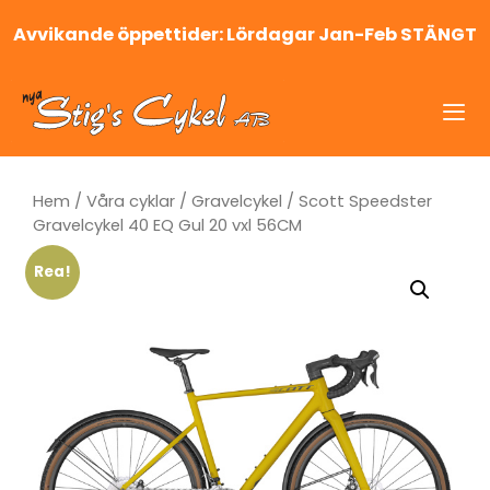
Hoppa
Avvikande öppettider: Lördagar Jan-Feb STÄNGT
till
innehåll
Me
Hem
/
Våra cyklar
/
Gravelcykel
/ Scott Speedster
Gravelcykel 40 EQ Gul 20 vxl 56CM
Rea!