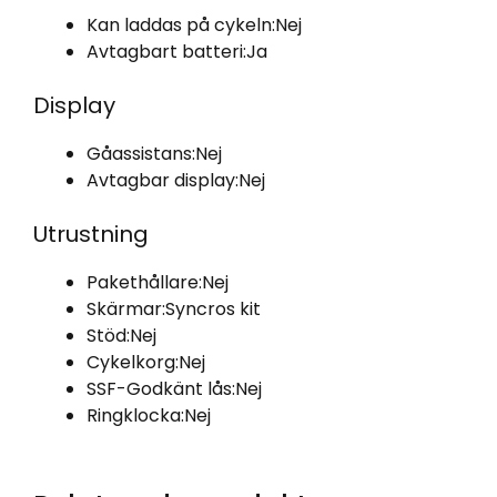
Kan laddas på cykeln:
Nej
Avtagbart batteri:
Ja
Display
Gåassistans:
Nej
Avtagbar display:
Nej
Utrustning
Pakethållare:
Nej
Skärmar:
Syncros kit
Stöd:
Nej
Cykelkorg:
Nej
SSF-Godkänt lås:
Nej
Ringklocka:
Nej