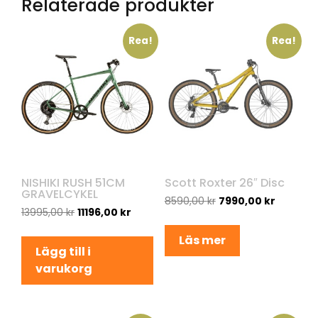
Relaterade produkter
Rea!
Rea!
NISHIKI RUSH 51CM
Scott Roxter 26″ Disc
GRAVELCYKEL
8590,00
kr
7990,00
kr
13995,00
kr
11196,00
kr
Läs mer
Lägg till i
varukorg