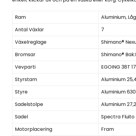
Ram
Aluminium, Låg
Antal Växlar
7
Växelreglage
Shimano® Nexu
Bromsar
Shimano® Bak:
Vevparti
EGOING 38T 1
Styrstam
Aluminium 25,
Styre
Aluminium 630
Sadelstolpe
Aluminium 27,
Sadel
Spectra Fluit
Motorplacering
Fram