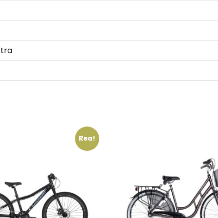
tra
Rea!