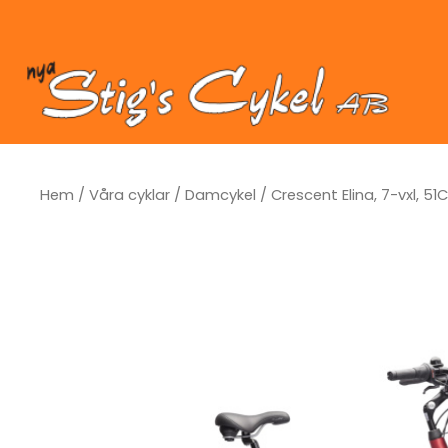
Hoppa
till
innehåll
Hem
/
Våra cyklar
/
Damcykel
/ Crescent Elina, 7-vxl, 51