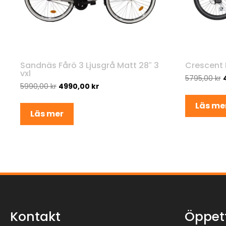
Sandnäs Fårö 3 Ljusgrå Matt 28″ 3
Crescent 
vxl
5795,00
kr
5990,00
kr
4990,00
kr
Läs me
Läs mer
Kontakt
Öppet