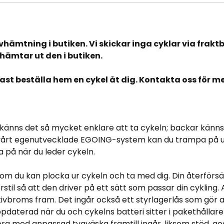
avhämtning i butiken. Vi skickar inga cyklar via frakt
hämtar ut den i butiken.
tast beställa hem en cykel åt dig. Kontakta oss för m
igt känns det så mycket enklare att ta cykeln; backar kä
h vårt egenutvecklade EGOING-system kan du trampa på uta
a på när du leder cykeln.
 du kan plocka ur cykeln och ta med dig. Din återförsälja
stil så att den driver på ett sätt som passar din cykling.
ivbroms fram. Det ingår också ett styrlagerlås som gör a
 uppdaterad när du och cykelns batteri sitter i pakethålla
korg med anpassad tygväska framtill ingår, liksom stöd, g