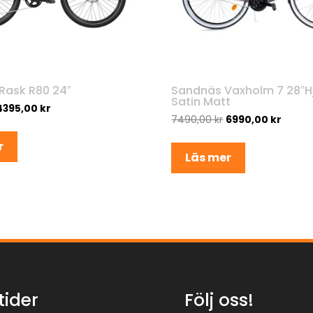
Rask R80 24″
Sandnäs Vaxholm 7 28″Hju
Satin Matt
4395,00
kr
7490,00
kr
6990,00
kr
r
Läs mer
tider
Följ oss!