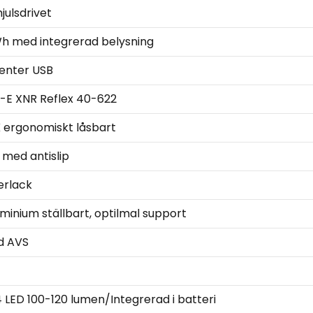
ulsdrivet
 med integrerad belysning
enter USB
-E XNR Reflex 40-622
 ergonomiskt låsbart
 med antislip
erlack
inium ställbart, optilmal support
d AVS
LED 100-120 lumen/Integrerad i batteri