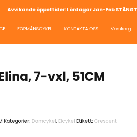
Avvikande öppettider: Lördagar Jan-Feb STÄNGT
ICE
FÖRMÅNSCYKEL
KONTAKTA OSS
Varukorg
Elina, 7-vxl, 51CM
M
Kategorier:
Damcykel
,
Elcykel
Etikett:
Crescent