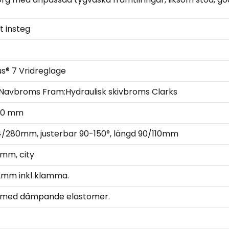
t insteg
s® 7 Vridreglage
Navbroms Fram:Hydraulisk skivbroms Clarks
70 mm
4/280mm, justerbar 90-150°, längd 90/110mm
mm, city
2mm inkl klamma.
o med dämpande elastomer.