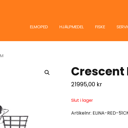
ELMOPED
HJÄLPMEDEL
FISKE
SERV
CM
Crescent 
21995,00
kr
Slut i lager
Artikelnr:
ELINA-RED-51C