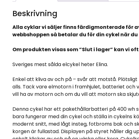
Beskrivning
Alla cyklar vi säljer finns färdigmonterade för 
webbshoppen så betalar du för din cykel när du 
Om produkten visas som ”Slut i lager” kan vi of
Sveriges mest sålda elcykel heter Elina.
Enkel att kliva av och på – svår att motstå. Plötsl
alls. Tack vare elmotorn i framhjulet, batteriet oc
vill ha av motorn och om du vill att motorn ska skjut
Denna cykel har ett pakethållarbatteri på 400 wh som
bara fungerar med din cykel och ställa in cykelns kör
modernt snitt, med lågt insteg, fotbroms bak och sk
korgen är fullastad. Displayen på styret håller dig
enkelt klickar av och på en väska eller korg. Cykel