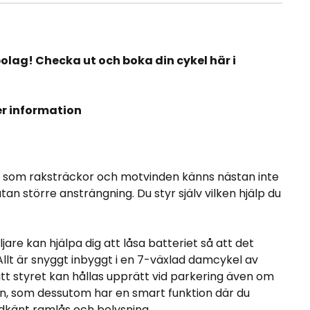
bolag! Checka ut och boka din cykel här i
er information
nns som raksträckor och motvinden känns nästan inte
n större ansträngning. Du styr själv vilken hjälp du
re kan hjälpa dig att låsa batteriet så att det
 Allt är snyggt inbyggt i en 7-växlad damcykel av
tt styret kan hållas upprätt vid parkering även om
ren, som dessutom har en smart funktion där du
odkänt ramlås och belysning.