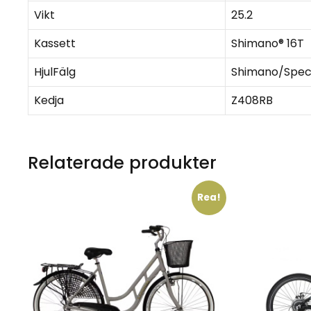
Vikt
25.2
Kassett
Shimano® 16T
HjulFälg
Shimano/Spec
Kedja
Z408RB
Relaterade produkter
Rea!