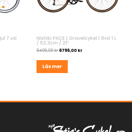
l 7 vxl
Nishiki PACE | Gravelcykel | 8vxl | L
/ 53,3cm / 21”
8495,00
kr
6796,00
kr
Läs mer