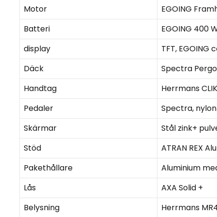
Motor
EGOING Framhj
Batteri
EGOING 400 Wh
display
TFT, EGOING c
Däck
Spectra Pergo
Handtag
Herrmans CLIK
Pedaler
Spectra, nylon
Skärmar
Stål zink+ pulv
Stöd
ATRAN REX Alum
Pakethållare
Aluminium me
Lås
AXA Solid +
Belysning
Herrmans MR4 