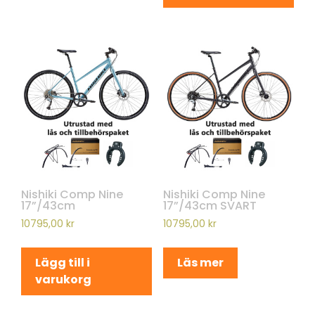
Nishiki Comp Nine
Nishiki Comp Nine
17”/43cm
17”/43cm SVART
10795,00
kr
10795,00
kr
Lägg till i
Läs mer
varukorg