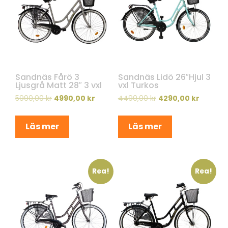
Sandnäs Fårö 3
Sandnäs Lidö 26″Hjul 3
Ljusgrå Matt 28″ 3 vxl
vxl Turkos
5990,00
kr
4990,00
kr
4490,00
kr
4290,00
kr
Läs mer
Läs mer
Rea!
Rea!