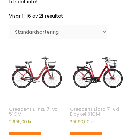
blir det inte!
Visar 1–16 av 21 resultat
Crescent Elina, 7-vxl,
Crescent Elora 7-vxl
51CM
Elcykel 51CM
21995,00
kr
29990,00
kr