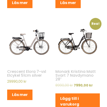
Läs mer
Läs mer
Rea!
Crescent Elora 7-vxl
Monark Kristina Matt
Elcykel 51cm silver
Svart 7 Navdymano
28″
29990,00
kr
8990,00
kr
7990,00
kr
Läs mer
Lägg till i
varukorg