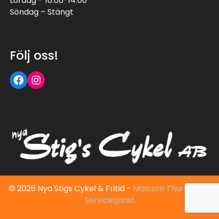
Lördag – 10:00-14:00
Söndag – Stängt
Följ oss!
Följ oss på Facebook
Följ oss på Instagram
© 2026 Nya Stigs Cykel & Fritid -
Malcom Thuresson |
Servicetjänst