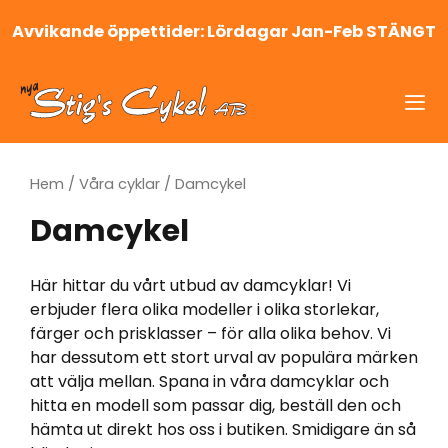
Hoppa
Avvikande öppettider: Lördagar Jan-Feb STÄNGT
till
innehåll
Me
Hem
/
Våra cyklar
/ Damcykel
Damcykel
Här hittar du vårt utbud av damcyklar! Vi
erbjuder flera olika modeller i olika storlekar,
färger och prisklasser – för alla olika behov. Vi
har dessutom ett stort urval av populära märken
att välja mellan. Spana in våra damcyklar och
hitta en modell som passar dig, beställ den och
hämta ut direkt hos oss i butiken. Smidigare än så