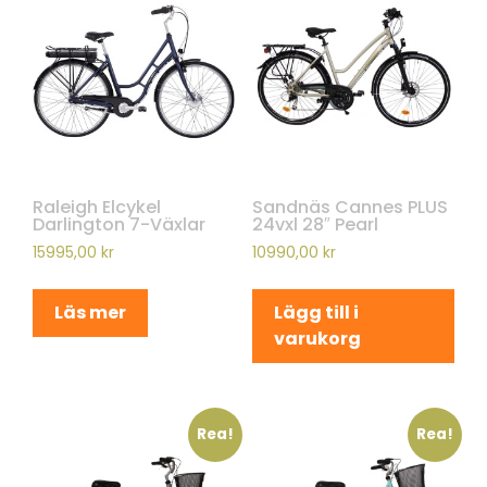
Raleigh Elcykel
Sandnäs Cannes PLUS
Darlington 7-Växlar
24vxl 28″ Pearl
15995,00
kr
10990,00
kr
Läs mer
Lägg till i
varukorg
Rea!
Rea!