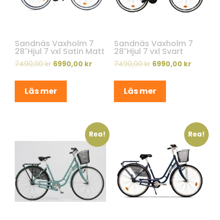
Sandnäs Vaxholm 7
Sandnäs Vaxholm 7
28″Hjul 7 vxl Satin Matt
28″Hjul 7 vxl Svart
7490,00
kr
6990,00
kr
7490,00
kr
6990,00
kr
Läs mer
Läs mer
Rea!
Rea!