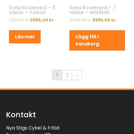
Svea Boulevard – 3
Svea Boulevard – 7
växlar – Turkos
växlar – Mörkblå
7195,00
kr
5995,00
kr
8495,00
kr
6995,00
kr
Läs mer
Lägg till i
varukorg
1
2
→
Kontakt
Nya Stigs Cykel & Fritid