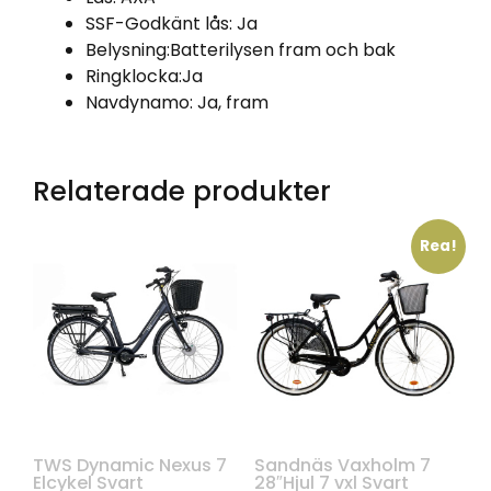
SSF-Godkänt lås:
Ja
Belysning:
Batterilysen fram och bak
Ringklocka:
Ja
Navdynamo:
Ja, fram
Relaterade produkter
Rea!
TWS Dynamic Nexus 7
Sandnäs Vaxholm 7
Elcykel Svart
28″Hjul 7 vxl Svart