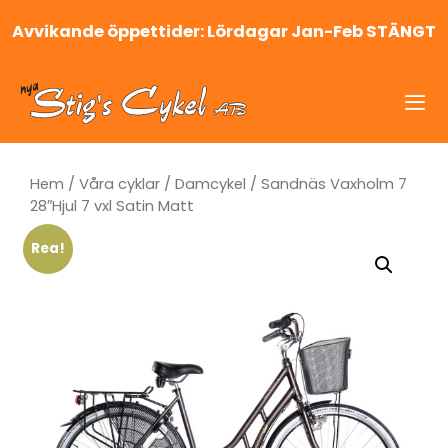
Hoppa
Avvikande öppettider: Lördagar Jan-Feb STÄNGT
till
innehåll
Me
Hem
/
Våra cyklar
/
Damcykel
/ Sandnäs Vaxholm 7
28″Hjul 7 vxl Satin Matt
Rea!