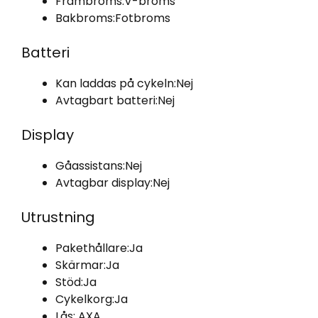
Frambroms:
V-broms
Bakbroms:
Fotbroms
Batteri
Kan laddas på cykeln:
Nej
Avtagbart batteri:
Nej
Display
Gåassistans:
Nej
Avtagbar display:
Nej
Utrustning
Pakethållare:
Ja
Skärmar:
Ja
Stöd:
Ja
Cykelkorg:
Ja
Lås:
AXA