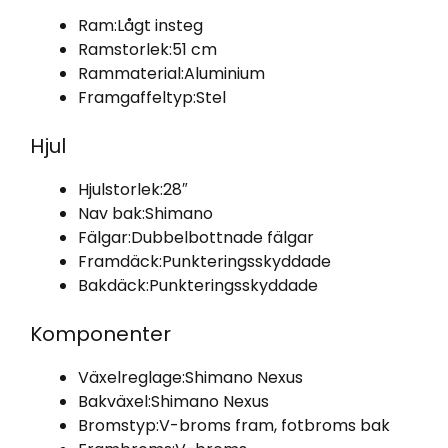
Ram:
Lågt insteg
Ramstorlek:
51 cm
Rammaterial:
Aluminium
Framgaffeltyp:
Stel
Hjul
Hjulstorlek:
28″
Nav bak:
Shimano
Fälgar:
Dubbelbottnade fälgar
Framdäck:
Punkteringsskyddade
Bakdäck:
Punkteringsskyddade
Komponenter
Växelreglage:
Shimano Nexus
Bakväxel:
Shimano Nexus
Bromstyp:
V-broms fram, fotbroms bak