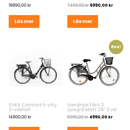
19990,00
kr
7490,00
kr
6990,00
kr
Läs mer
Läs mer
Rea!
SVEA Comfort E-city
Sandnäs Fårö 3
3-växlad
Ljusgrå Matt 28″ 3 vxl
14900,00
kr
5990,00
kr
4990,00
kr