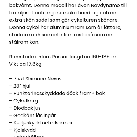
bekvämt. Denna modell har även Navdynamo till
framljuset och ergonomiska handtag och en
extra skön sadel som gör cykelturen skönare.
Denna cykel har aluminiumram som är lättare,
starkare och som inte kan rosta så som en
stålram kan.
Ramstorlek 51cm Passar längd ca 160-185cm.
Vikt ca 17,8kg
– 7 vxl Shimano Nexus
– 28″ hjul
– Punkteringsskyddade däck fram+ bak
– Cykelkorg
– Diodbakljus
– Godkänt lås ingår
– Kedjeskydd och skärmar
– Kjolskydd