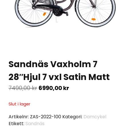
Sandnäs Vaxholm 7
28″Hjul 7 vxl Satin Matt
7490,00
kr
6990,00
kr
Slut i lager
Artikelnr:
ZAS-2022-100
Kategori:
Damcykel
Etikett:
Sandnäs