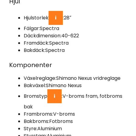
Hjul
Hjulstorlek
i
:
28″
Fälgar:
Spectra
Däckdimension:
40-622
Framdäck:
Spectra
Bakdäck:
Spectra
Komponenter
Växelreglage:
Shimano Nexus vridreglage
Bakväxel:
Shimano Nexus
Bromstyp
i
:
V-broms fram, fotbroms
bak
Frambroms:
V-broms
Bakbroms:
Fotbroms
Styre:
Aluminium
Styrstam:
Aluminium