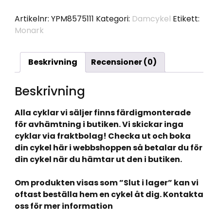
Matt
Svart
Artikelnr:
YPM8575111
Kategori:
Damcykel
Etikett:
7
Monark
Navdymano
28"
mängd
Beskrivning
Recensioner (0)
Beskrivning
Alla cyklar vi säljer finns färdigmonterade
för avhämtning i butiken. Vi skickar inga
cyklar via fraktbolag! Checka ut och boka
din cykel här i webbshoppen så betalar du för
din cykel när du hämtar ut den i butiken.
Om produkten visas som ”Slut i lager” kan vi
oftast beställa hem en cykel åt dig. Kontakta
oss för mer information