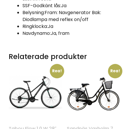
SSF-Godkänt lås:
Ja
Belysning:
Fram: Navgenerator Bak:
Diodlampa med reflex on/off
Ringklocka:
Ja
Navdynamo:
Ja, fram
Relaterade produkter
Rea!
Rea!
Tabou Flow 1.0 W 28″
Sandnäs Vaxholm 7