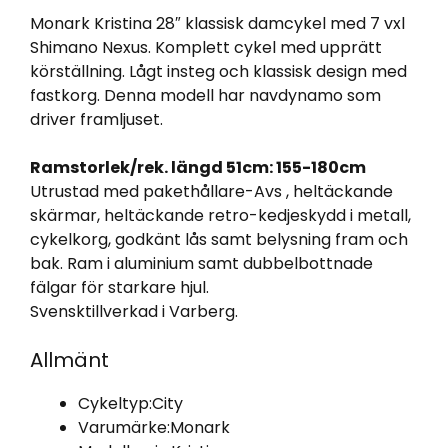
Monark Kristina 28″ klassisk damcykel med 7 vxl
Shimano Nexus. Komplett cykel med upprätt
körställning. Lågt insteg och klassisk design med
fastkorg. Denna modell har navdynamo som
driver framljuset.
Ramstorlek/rek. längd 51cm: 155-180cm
Utrustad med pakethållare-Avs , heltäckande
skärmar, heltäckande retro-kedjeskydd i metall,
cykelkorg, godkänt lås samt belysning fram och
bak. Ram i aluminium samt dubbelbottnade
fälgar för starkare hjul.
Svensktillverkad i Varberg.
Allmänt
Cykeltyp:
City
Varumärke:
Monark