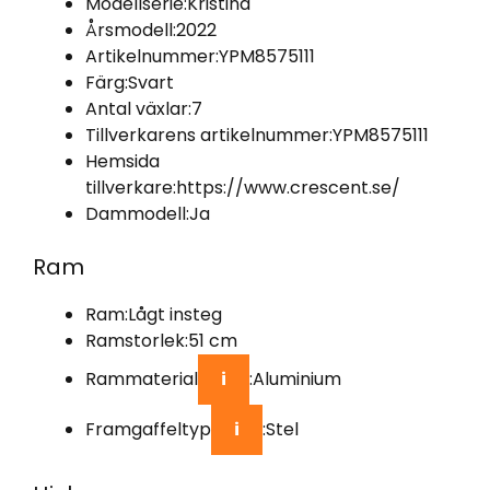
Modellserie:
Kristina
Årsmodell:
2022
Artikelnummer:
YPM8575111
Färg:
Svart
Antal växlar:
7
Tillverkarens artikelnummer:
YPM8575111
Hemsida
tillverkare:
https://www.crescent.se/
Dammodell:
Ja
Ram
Ram:
Lågt insteg
Ramstorlek:
51 cm
Rammaterial
i
:
Aluminium
Framgaffeltyp
i
:
Stel