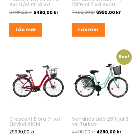
Svart/Mint 14 vxl
28″Hjul 7 vxl Svart
6490,00
kr
5490,00
kr
7490,00
kr
6990,00
kr
Läs mer
Läs mer
Rea!
Crescent Elora 7-vxl
Sandnäs Lidö 26″Hjul 3
Elcykel 51CM
vxl Turkos
29990,00
kr
4490,00
kr
4290,00
kr