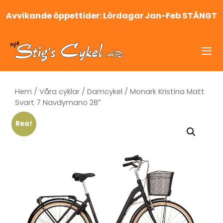
Hoppa
Avvikande öppettider: Lördagar Jan-Feb STÄNGT
till
innehåll
Me
Hem
/
Våra cyklar
/
Damcykel
/ Monark Kristina Matt
Svart 7 Navdymano 28″
Rea!