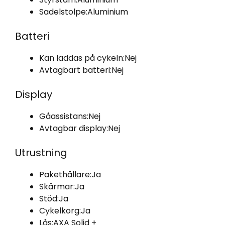
Sadelstolpe:
Aluminium
Batteri
Kan laddas på cykeln:
Nej
Avtagbart batteri:
Nej
Display
Gåassistans:
Nej
Avtagbar display:
Nej
Utrustning
Pakethållare:
Ja
Skärmar:
Ja
Stöd:
Ja
Cykelkorg:
Ja
Lås:
AXA Solid +