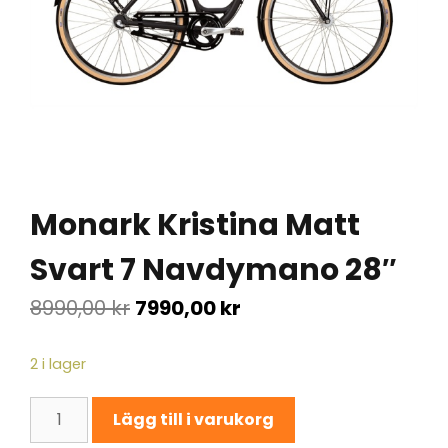
Monark Kristina Matt
Svart 7 Navdymano 28″
8990,00
kr
7990,00
kr
2 i lager
Monark
Lägg till i varukorg
Kristina