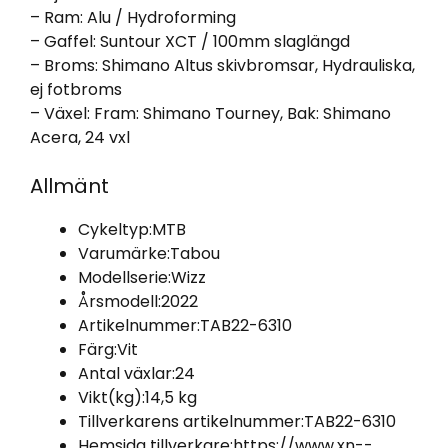
– Ram: Alu / Hydroforming
– Gaffel: Suntour XCT / 100mm slaglängd
– Broms: Shimano Altus skivbromsar, Hydrauliska,
ej fotbroms
– Växel: Fram: Shimano Tourney, Bak: Shimano
Acera, 24 vxl
Allmänt
Cykeltyp:
MTB
Varumärke:
Tabou
Modellserie:
Wizz
Årsmodell:
2022
Artikelnummer:
TAB22-6310
Färg:
Vit
Antal växlar:
24
Vikt(kg):
14,5 kg
Tillverkarens artikelnummer:
TAB22-6310
Hemsida tillverkare:
https://www.xn--