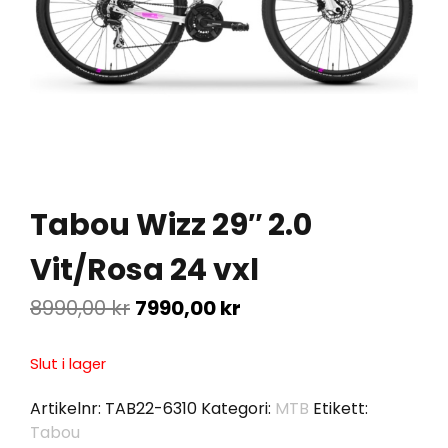
Tabou Wizz 29″ 2.0
Vit/Rosa 24 vxl
8990,00
kr
7990,00
kr
Slut i lager
Artikelnr:
TAB22-6310
Kategori:
MTB
Etikett:
Tabou