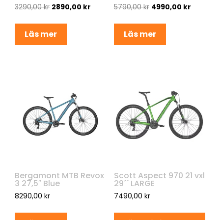
3290,00
kr
2890,00
kr
5790,00
kr
4990,00
kr
Läs mer
Läs mer
Bergamont MTB Revox
Scott Aspect 970 21 vxl
3 27,5″ Blue
29´´ LARGE
8290,00
kr
7490,00
kr