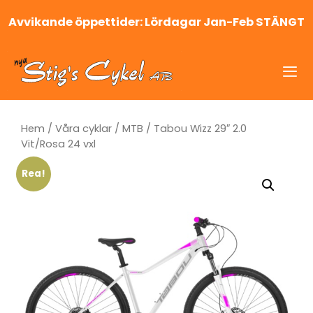
Hoppa
Avvikande öppettider: Lördagar Jan-Feb STÄNGT
till
innehåll
Me
Hem
/
Våra cyklar
/
MTB
/ Tabou Wizz 29″ 2.0
Vit/Rosa 24 vxl
Rea!