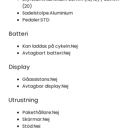
(20)
Sadelstolpe:
Aluminium
Pedaler:
STD
Batteri
Kan laddas på cykeln:
Nej
Avtagbart batteri:
Nej
Display
Gåassistans:
Nej
Avtagbar display:
Nej
Utrustning
Pakethållare:
Nej
Skärmar:
Nej
Stöd:
Nej