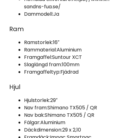
sandns-fua.se/
Dammodell:
Ja
Ram
Ramstorlek:
16″
Rammaterial:
Aluminium
Framgaffel:
Suntour XCT
Slaglängd fram:
100mm
Framgaffeltyp:
Fjädrad
Hjul
Hjulstorlek:
29″
Nav fram:
Shimano TX505 / QR
Nav bak:
Shimano TX505 / QR
Fälgar:
Aluminium
Däckdimension:
29 x 2,10
Framdäck:
Impac Smartpac