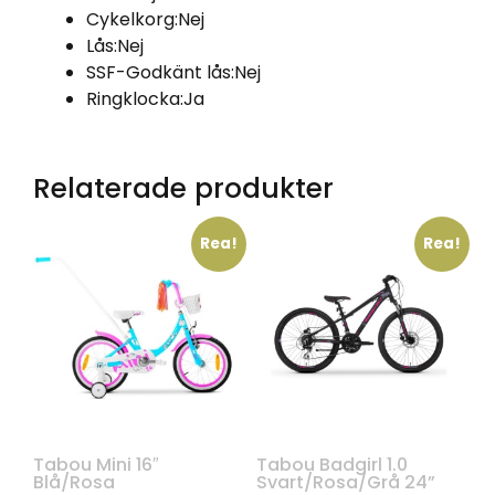
Cykelkorg:
Nej
Lås:
Nej
SSF-Godkänt lås:
Nej
Ringklocka:
Ja
Relaterade produkter
Rea!
Rea!
Tabou Mini 16″
Tabou Badgirl 1.0
Blå/Rosa
Svart/Rosa/Grå 24”