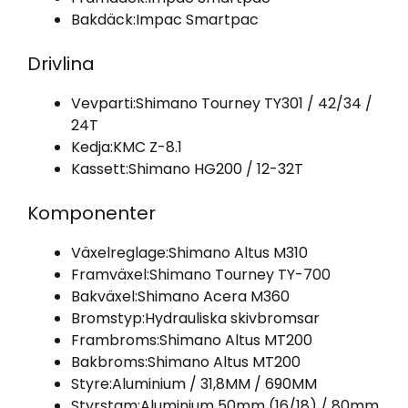
Bakdäck:
Impac Smartpac
Drivlina
Vevparti:
Shimano Tourney TY301 / 42/34 /
24T
Kedja:
KMC Z-8.1
Kassett:
Shimano HG200 / 12-32T
Komponenter
Växelreglage:
Shimano Altus M310
Framväxel:
Shimano Tourney TY-700
Bakväxel:
Shimano Acera M360
Bromstyp:
Hydrauliska skivbromsar
Frambroms:
Shimano Altus MT200
Bakbroms:
Shimano Altus MT200
Styre:
Aluminium / 31,8MM / 690MM
Styrstam:
Aluminium 50mm (16/18) / 80mm