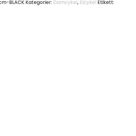
cm-BLACK
Kategorier:
Damcykel
,
Elcykel
Etikett: