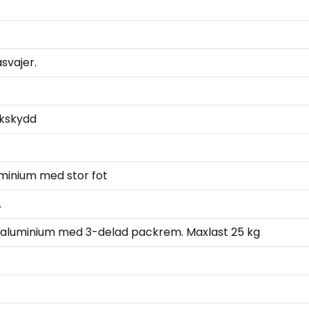
svajer.
lkskydd
uminium med stor fot
.
i aluminium med 3-delad packrem. Maxlast 25 kg