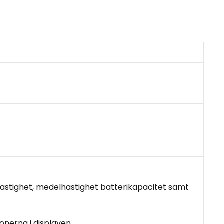
astighet, medelhastighet batterikapacitet samt
onerna i displayen.