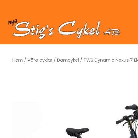
Hoppa
till
innehåll
Hem
/
Våra cyklar
/
Damcykel
/ TWS Dynamic Nexus 7 Elc