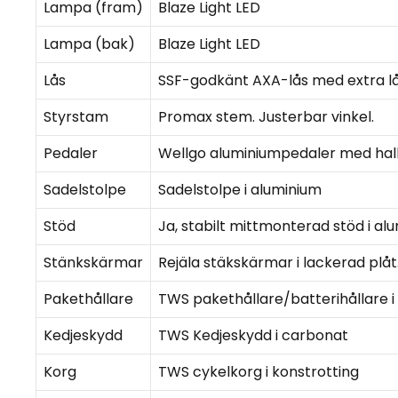
Lampa (fram)
Blaze Light LED
Lampa (bak)
Blaze Light LED
Lås
SSF-godkänt AXA-lås med extra lå
Styrstam
Promax stem. Justerbar vinkel.
Pedaler
Wellgo aluminiumpedaler med ha
Sadelstolpe
Sadelstolpe i aluminium
Stöd
Ja, stabilt mittmonterad stöd i al
Stänkskärmar
Rejäla stäkskärmar i lackerad plåt
Pakethållare
TWS pakethållare/batterihållare 
Kedjeskydd
TWS Kedjeskydd i carbonat
Korg
TWS cykelkorg i konstrotting