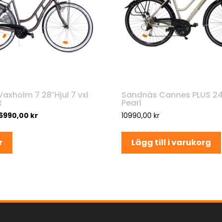
axholm 7 28″Hjul 7 vxl
Sandnäs Cannes PLUS 24
t
Pearl
6990,00
kr
10990,00
kr
r
Lägg till i varukorg