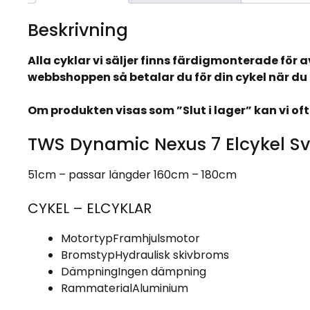
Beskrivning
Alla cyklar vi säljer finns färdigmonterade för 
webbshoppen så betalar du för din cykel när du 
Om produkten visas som ”Slut i lager” kan vi of
TWS Dynamic Nexus 7 Elcykel Sv
51cm – passar längder 160cm – 180cm
CYKEL – ELCYKLAR
Motortyp
Framhjulsmotor
Bromstyp
Hydraulisk skivbroms
Dämpning
Ingen dämpning
Rammaterial
Aluminium