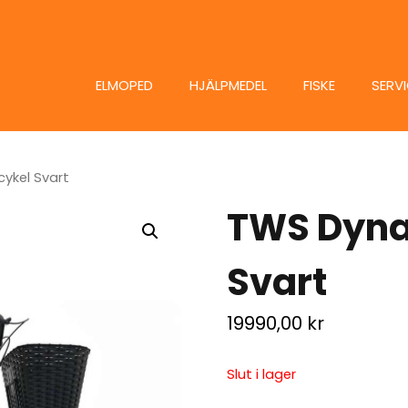
ELMOPED
HJÄLPMEDEL
FISKE
SERV
ykel Svart
TWS Dynam
Svart
19990,00
kr
Slut i lager