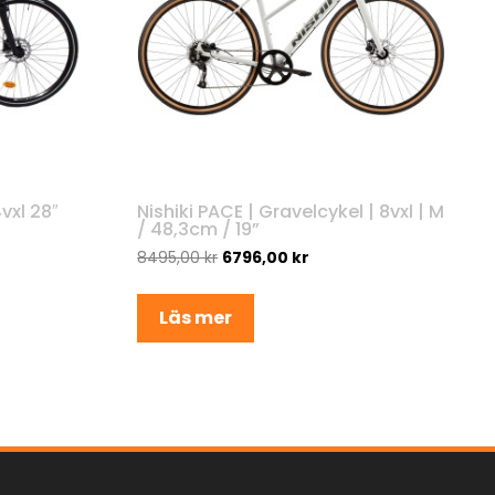
vxl 28″
Nishiki PACE | Gravelcykel | 8vxl | M
/ 48,3cm / 19”
8495,00
kr
6796,00
kr
Läs mer