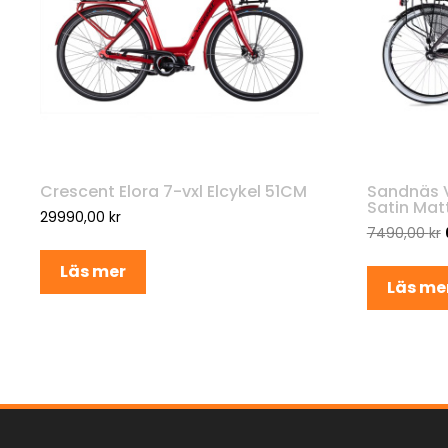
Crescent Elora 7-vxl Elcykel 51CM
Sandnäs V
Satin Mat
29990,00
kr
7490,00
kr
Läs mer
Läs me