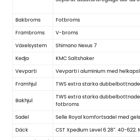
Bakbroms
Fotbroms
Frambroms
V-broms
Växelsystem
Shimano Nexus 7
Kedja
KMC Saltshaker
Vevparti
Vevparti i aluminium med helkapsl
Framhjul
TWS extra starka dubbelbottnade f
TWS extra starka dubbelbottnade f
Bakhjul
fotbroms
Sadel
Selle Royal komfortsadel med gel
Däck
CST Xpedium Level 6 28″. 40-622.