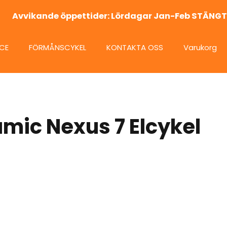
Avvikande öppettider: Lördagar Jan-Feb STÄNGT
ICE
FÖRMÅNSCYKEL
KONTAKTA OSS
Varukorg
ic Nexus 7 Elcykel