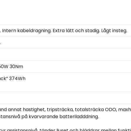
tern kabeldragning. Extra lätt och stadig. Lågt insteg.
.
250W 30Nm
back” 374Wh
nd annat hastighet, tripsträcka, totalsträcka ODO, maxh
stansnivå på kvarvarande batteriladddning.
yr assistansnivå, tänder ljuset och bläddrar mellan funkti