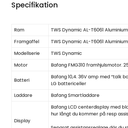
Specifikation
Ram
TWS Dynamic AL-T6061 Aluminium. In
Framgaffel
TWS Dynamic AL-T6061 Aluminium
Modellserie
TWS Dynamic
Motor
Bafang FMG310 framhjulsmotor. 
Bafang 10,4. 36V amp med “talk 
Batteri
LG battericeller
Laddare
Bafang Smartladdare
Bafang LCD centerdisplay med bla
hur långt du kommer på resp assi
Display
Separat assistansreglage där du st